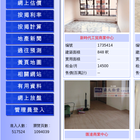
新時代工貿商業中心
编號
1735414
编
建築面積
848 呎
建
實用面積
--
實
租金/月
14500
租
售價(百萬計)
--
售
進入人數 :
瀏覽頁數 :
517524
1094039
匯達商業中心